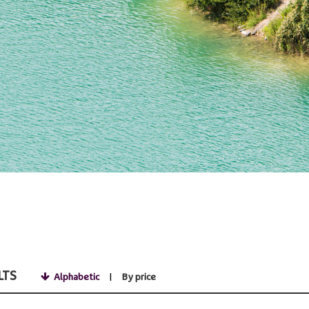
LTS
Alphabetic
By price