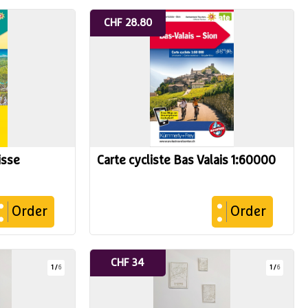
CHF 28.80
isse
Carte cycliste Bas Valais 1:60000
Order
Order
CHF 34
1
/
6
1
/
6