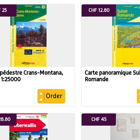
 25
CHF 12.80
 pédestre Crans-Montana,
Carte panoramique Su
e 1:25000
Romande
Order
28.80
CHF 45